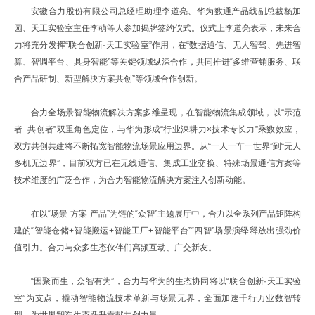
安徽合力股份有限公司总经理助理李道亮、华为数通产品线副总裁杨加
园、天工实验室主任李萌等人参加揭牌签约仪式。仪式上李道亮表示，未来合
力将充分发挥“联合创新·天工实验室”作用，在“数据通信、无人智驾、先进智
算、智调平台、具身智能”等关键领域纵深合作，共同推进“多维营销服务、联
合产品研制、新型解决方案共创”等领域合作创新。
合力全场景智能物流解决方案多维呈现，在智能物流集成领域，以“示范
者+共创者”双重角色定位，与华为形成“行业深耕力×技术专长力”乘数效应，
双方共创共建将不断拓宽智能物流场景应用边界。从“一人一车一世界”到“无人
多机无边界”，目前双方已在无线通信、集成工业交换、特殊场景通信方案等
技术维度的广泛合作，为合力智能物流解决方案注入创新动能。
在以“场景-方案-产品”为链的“众智”主题展厅中，合力以全系列产品矩阵构
建的“智能仓储+智能搬运+智能工厂+智能平台”“四智”场景演绎释放出强劲价
值引力。合力与众多生态伙伴们高频互动、广交新友。
“因聚而生，众智有为”，合力与华为的生态协同将以“联合创新·天工实验
室”为支点，撬动智能物流技术革新与场景无界，全面加速千行万业数智转
型，为世界智造生态跃升贡献共创力量。