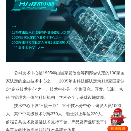
公司技术中心是1995年由国家发改委等四部委认定的100家国
家认定的企业技术中心之一，2005年由科技部认定为118家国家认
定“企业技术中心”之一。技术中心是一个集研究、开发、试制、实
验与管理为一体的科研机构，学科齐全，基础设施雄厚。
技术中心下设“三院一办”、10个技术分中心，研发人员1000
人，其中中高级技术职称370人，硕士以上学位220人。构建包括
前端公共技术及基础技术支持平台、产品及产业研发平台、后向服
务平台的比较完整的矩阵产品研发体系。