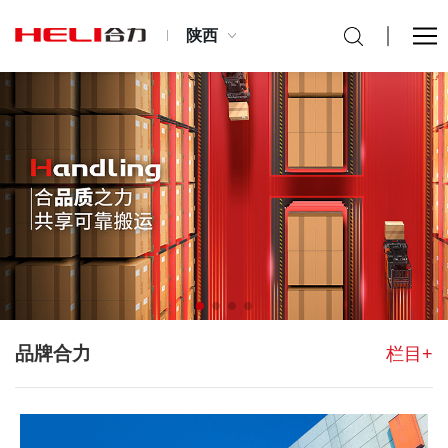
陕西
品牌合力
栏目+